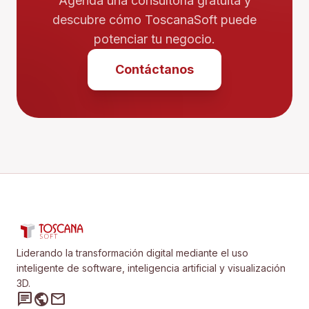
Agenda una consultoría gratuita y
descubre cómo ToscanaSoft puede
potenciar tu negocio.
Contáctanos
Liderando la transformación digital mediante el uso
inteligente de software, inteligencia artificial y visualización
3D.
chat
public
mail