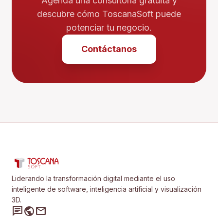
Agenda una consultoría gratuita y
descubre cómo ToscanaSoft puede
potenciar tu negocio.
Contáctanos
Liderando la transformación digital mediante el uso
inteligente de software, inteligencia artificial y visualización
3D.
chat
public
mail