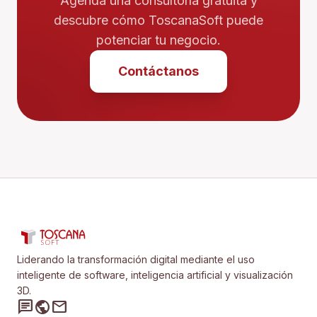
Agenda una consultoría gratuita y
descubre cómo ToscanaSoft puede
potenciar tu negocio.
Contáctanos
Liderando la transformación digital mediante el uso
inteligente de software, inteligencia artificial y visualización
3D.
chat
public
mail