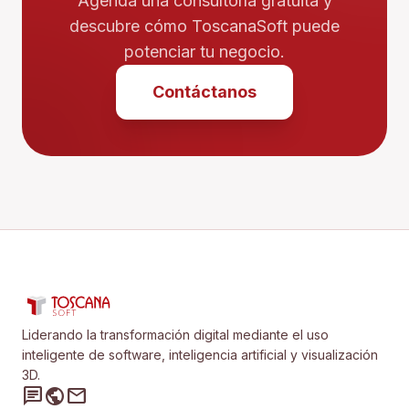
Agenda una consultoría gratuita y
descubre cómo ToscanaSoft puede
potenciar tu negocio.
Contáctanos
Liderando la transformación digital mediante el uso
inteligente de software, inteligencia artificial y visualización
3D.
chat
public
mail