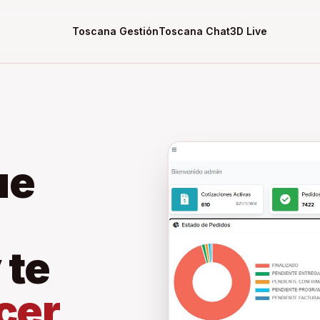
Toscana Gestión
Toscana Chat
3D Live
ue
 te
cer