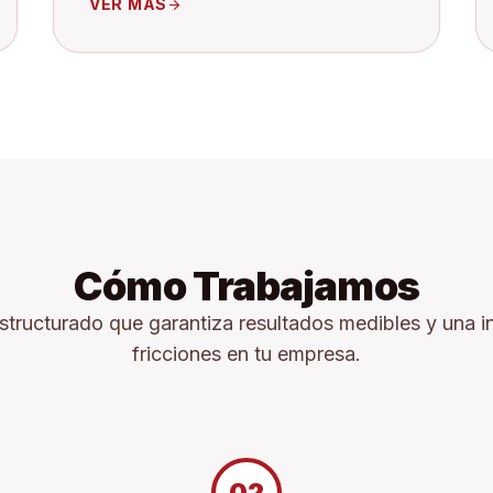
VER MÁS
arrow_forward
Cómo Trabajamos
tructurado que garantiza resultados medibles y una in
fricciones en tu empresa.
02