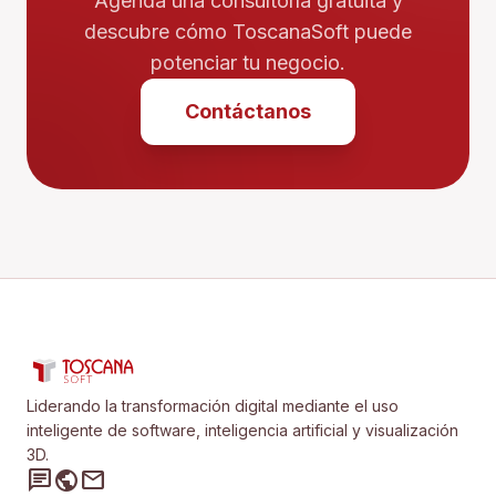
Agenda una consultoría gratuita y
descubre cómo ToscanaSoft puede
potenciar tu negocio.
Contáctanos
Liderando la transformación digital mediante el uso
inteligente de software, inteligencia artificial y visualización
3D.
chat
public
mail